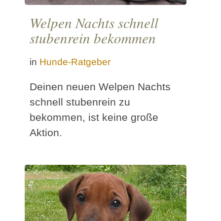
Welpen Nachts schnell
stubenrein bekommen
in
Hunde-Ratgeber
Deinen neuen Welpen Nachts
schnell stubenrein zu
bekommen, ist keine große
Aktion.