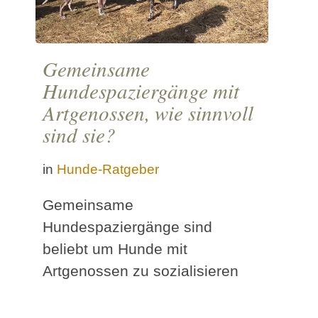
Gemeinsame
Hundespaziergänge mit
Artgenossen, wie sinnvoll
sind sie?
in
Hunde-Ratgeber
Gemeinsame
Hundespaziergänge sind
beliebt um Hunde mit
Artgenossen zu sozialisieren