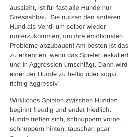
aussieht, ist für fast alle Hunde nur
Stressabbau. Sie nutzen den anderen
Hund als Ventil um selber wieder
runterzukommen, um ihre emotionalen
Probleme abzubauen! Am besten ist das
zu erkennen, wenn das Spielen eskaliert
und in Aggression umschlägt. Dann wird
einer der Hunde zu heftig oder sogar
richtig aggressiv.
Wirkliches Spielen zwischen Hunden
beginnt freudig und endet friedlich.
Hunde treffen sich, schnuppern vorne,
schnuppern hinten, tauschen paar