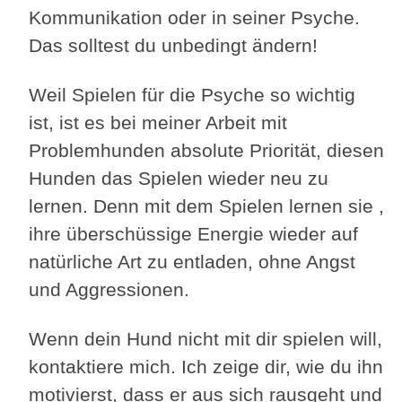
Kommunikation oder in seiner Psyche.
Das solltest du unbedingt ändern!
Weil Spielen für die Psyche so wichtig
ist, ist es bei meiner Arbeit mit
Problemhunden absolute Priorität, diesen
Hunden das Spielen wieder neu zu
lernen. Denn mit dem Spielen lernen sie ,
ihre überschüssige Energie wieder auf
natürliche Art zu entladen, ohne Angst
und Aggressionen.
Wenn dein Hund nicht mit dir spielen will,
kontaktiere mich. Ich zeige dir, wie du ihn
motivierst, dass er aus sich rausgeht und