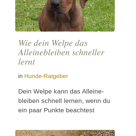
Wie dein Welpe das
Alleinebleiben schneller
lernt
in
Hunde-Ratgeber
Dein Welpe kann das Alleine-
bleiben schnell lernen, wenn du
ein paar Punkte beachtest