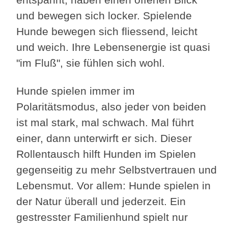
und bewegen sich locker. Spielende
Hunde bewegen sich fliessend, leicht
und weich. Ihre Lebensenergie ist quasi
"im Fluß", sie fühlen sich wohl.
Hunde spielen immer im
Polaritätsmodus, also jeder von beiden
ist mal stark, mal schwach. Mal führt
einer, dann unterwirft er sich. Dieser
Rollentausch hilft Hunden im Spielen
gegenseitig zu mehr Selbstvertrauen und
Lebensmut. Vor allem: Hunde spielen in
der Natur überall und jederzeit. Ein
gestresster Familienhund spielt nur